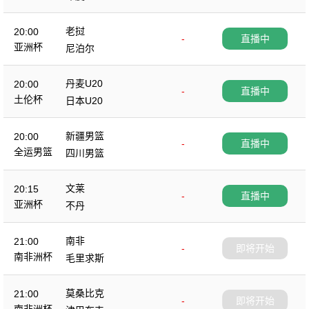
老挝
20:00
-
直播中
亚洲杯
尼泊尔
丹麦U20
20:00
-
直播中
土伦杯
日本U20
新疆男篮
20:00
-
直播中
全运男篮
四川男篮
文莱
20:15
-
直播中
亚洲杯
不丹
南非
21:00
-
即将开始
南非洲杯
毛里求斯
莫桑比克
21:00
-
即将开始