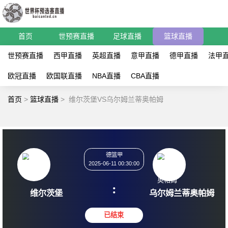
首页
世预赛直播
足球直播
篮球直播
世预赛直播
西甲直播
英超直播
意甲直播
德甲直播
法甲
欧冠直播
欧国联直播
NBA直播
CBA直播
首页
>
篮球直播
>
维尔茨堡VS乌尔姆兰蒂奥帕姆
德篮甲
2025-06-11 00:30:00