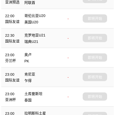
亚洲预选
阿联酋
哥伦比亚U20
22:00
-
即将开始
国际友谊
美国U20
克罗地亚U21
22:30
-
即将开始
国际友谊
瑞典U21
奥卢
23:00
-
即将开始
芬兰杯
PK
肯尼亚
23:00
-
即将开始
国际友谊
乍得
土库曼斯坦
23:00
-
即将开始
亚洲杯
泰国
拉明斯科土星
23:00