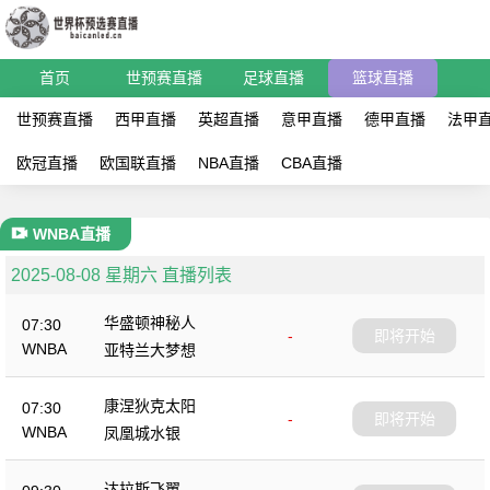
首页
世预赛直播
足球直播
篮球直播
世预赛直播
西甲直播
英超直播
意甲直播
德甲直播
法甲
欧冠直播
欧国联直播
NBA直播
CBA直播
WNBA直播
2025-08-08 星期六 直播列表
华盛顿神秘人
07:30
-
即将开始
WNBA
亚特兰大梦想
康涅狄克太阳
07:30
-
即将开始
WNBA
凤凰城水银
达拉斯飞翼