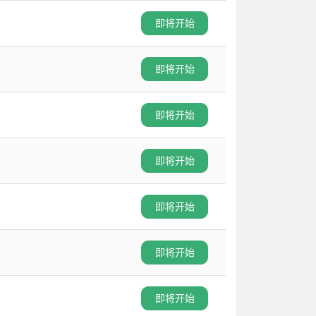
即将开始
即将开始
即将开始
即将开始
即将开始
即将开始
即将开始