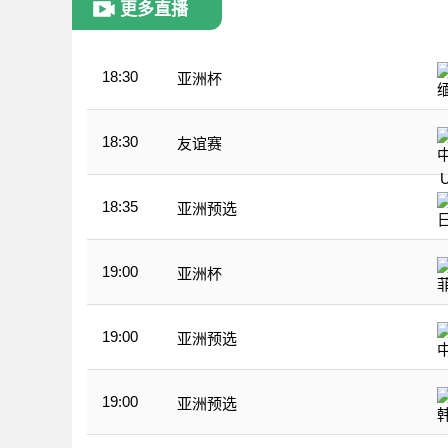
更多直播
18:30
亚洲杯
18:30
友谊赛
18:35
亚洲预选
19:00
亚洲杯
19:00
亚洲预选
19:00
亚洲预选