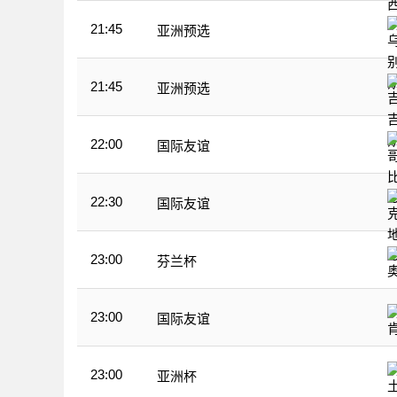
21:45
亚洲预选
21:45
亚洲预选
22:00
国际友谊
22:30
国际友谊
23:00
芬兰杯
23:00
国际友谊
23:00
亚洲杯