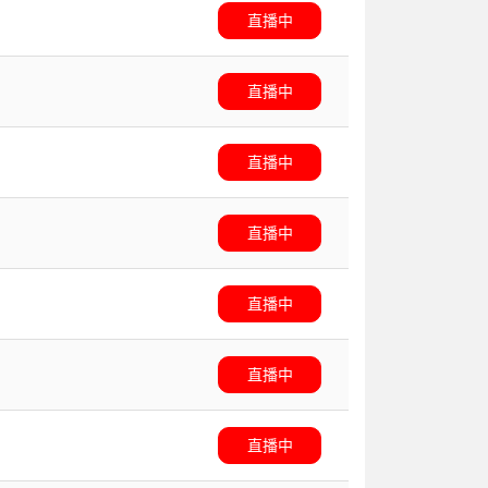
直播中
直播中
直播中
直播中
直播中
直播中
直播中