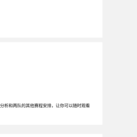
据分析和两队的其他赛程安排，让你可以随时观看