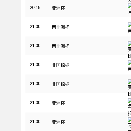
20:15
亚洲杯
21:00
南非洲杯
21:00
南非洲杯
21:00
非国锦标
21:00
非国锦标
21:00
亚洲杯
21:00
亚洲杯