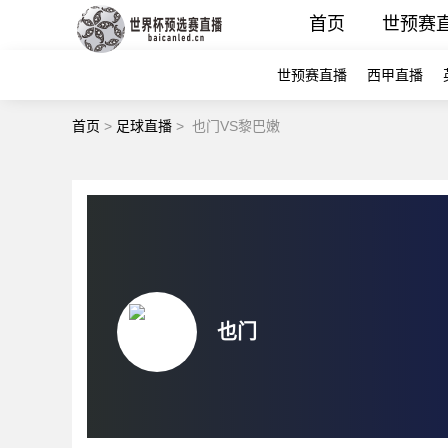
首页
世预赛
世预赛直播
西甲直播
首页
>
足球直播
>
也门VS黎巴嫩
也门