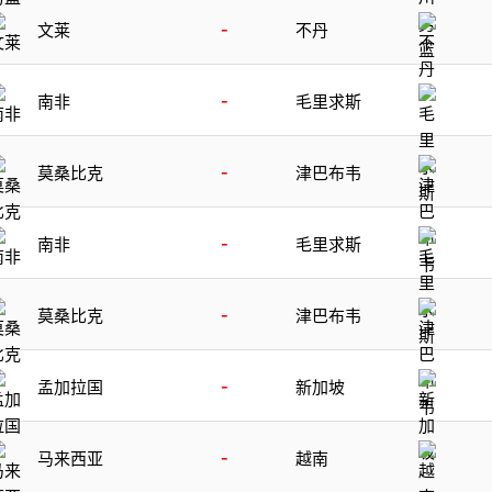
-
文莱
不丹
-
南非
毛里求斯
-
莫桑比克
津巴布韦
-
南非
毛里求斯
-
莫桑比克
津巴布韦
-
孟加拉国
新加坡
-
马来西亚
越南