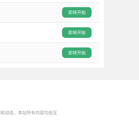
即将开始
即将开始
即将开始
据和动态，本站所有内容均由互