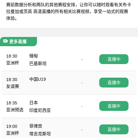
赛前数据分析和两队的其他赛程安排，让你可以随时观看有关布卡
拉曼加或茨高 高清直播的所有相关比赛视频，享受一站式的观赛
体验。
更多直播
缅甸
18:30
-
直播中
亚洲杯
巴基斯坦
中国U19
18:30
-
直播中
友谊赛
日本
18:35
-
直播中
亚洲预选
印度尼西亚
菲律宾
19:00
-
直播中
亚洲杯
塔吉克斯坦