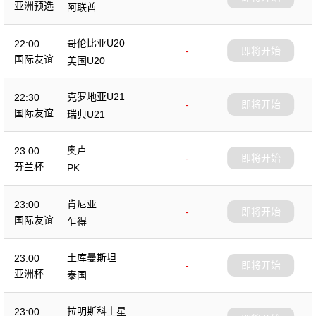
亚洲预选
阿联酋
哥伦比亚U20
22:00
-
即将开始
国际友谊
美国U20
克罗地亚U21
22:30
-
即将开始
国际友谊
瑞典U21
奥卢
23:00
-
即将开始
芬兰杯
PK
肯尼亚
23:00
-
即将开始
国际友谊
乍得
土库曼斯坦
23:00
-
即将开始
亚洲杯
泰国
拉明斯科土星
23:00