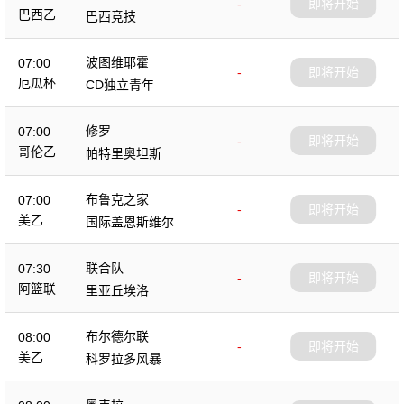
-
即将开始
巴西乙
巴西竞技
波图维耶霍
07:00
-
即将开始
厄瓜杯
CD独立青年
修罗
07:00
-
即将开始
哥伦乙
帕特里奥坦斯
布鲁克之家
07:00
-
即将开始
美乙
国际盖恩斯维尔
联合队
07:30
-
即将开始
阿篮联
里亚丘埃洛
布尔德尔联
08:00
-
即将开始
美乙
科罗拉多风暴