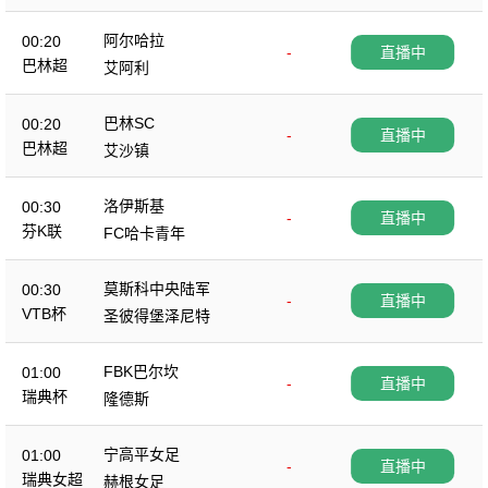
阿尔哈拉
00:20
-
直播中
巴林超
艾阿利
巴林SC
00:20
-
直播中
巴林超
艾沙镇
洛伊斯基
00:30
-
直播中
芬K联
FC哈卡青年
莫斯科中央陆军
00:30
-
直播中
VTB杯
圣彼得堡泽尼特
FBK巴尔坎
01:00
-
直播中
瑞典杯
隆德斯
宁高平女足
01:00
-
直播中
瑞典女超
赫根女足