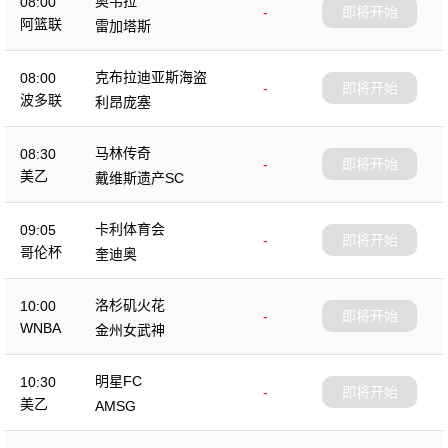
奥韦拉
08:00
-
即将开始
阿篮联
雷加塔斯
克布拉迪亚斯海盗
08:00
-
即将开始
波多联
利昂庞塞
马林传奇
08:30
-
即将开始
美乙
戴维斯遗产SC
卡利体育会
09:05
-
即将开始
哥伦杯
奎迪奥
洛杉矶火花
10:00
-
即将开始
WNBA
金州女武神
明星FC
10:30
-
即将开始
美乙
AMSG