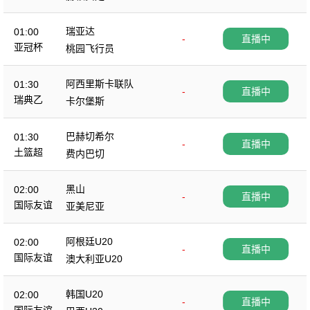
瑞亚达
01:00
-
直播中
亚冠杯
桃园飞行员
阿西里斯卡联队
01:30
-
直播中
瑞典乙
卡尔堡斯
巴赫切希尔
01:30
-
直播中
土篮超
费内巴切
黑山
02:00
-
直播中
国际友谊
亚美尼亚
阿根廷U20
02:00
-
直播中
国际友谊
澳大利亚U20
韩国U20
02:00
-
直播中